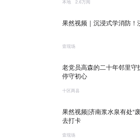
本地
2.6万阅
果然视频｜沉浸式学消防！济
壹现场
老党员高森的二十年邻里守
停守初心
十区两县
果然视频|济南浆水泉有处“
去打卡
壹现场