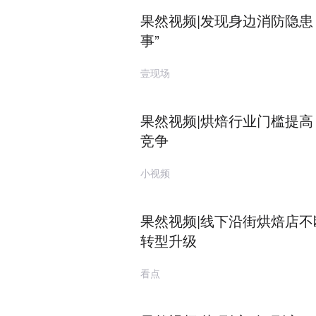
果然视频|发现身边消防隐患
事”
壹现场
果然视频|烘焙行业门槛提
竞争
小视频
果然视频|线下沿街烘焙店
转型升级
看点