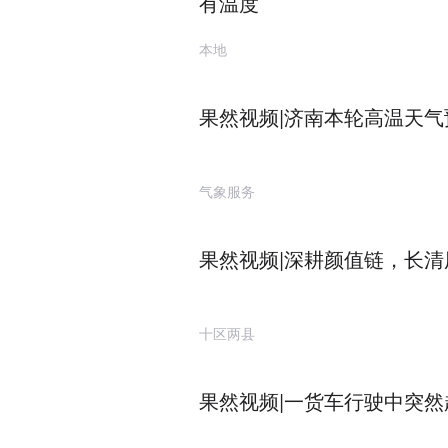
有温度
本地
果然视频|济南本轮高温天气
气象服务
果然视频|深耕颜值链，长清
十区两县
果然视频|一货车行驶中突