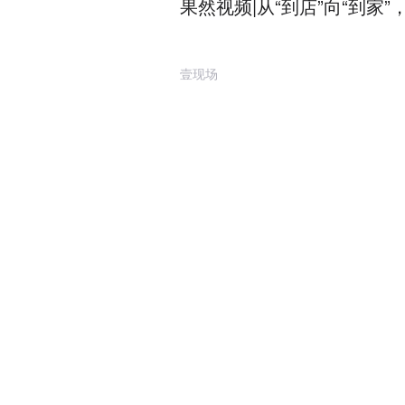
果然视频|从“到店”向“到家
壹现场