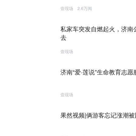
壹现场
2.6万阅
私家车突发自燃起火，济南
去
壹现场
济南“爱·莲说”生命教育志
壹现场
果然视频|俩游客忘记涨潮