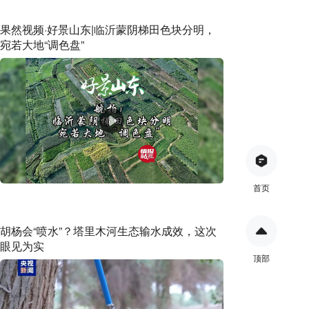
果然视频·好景山东|临沂蒙阴梯田色块分明，
宛若大地“调色盘”
首页
胡杨会“喷水”？塔里木河生态输水成效，这次
眼见为实
顶部