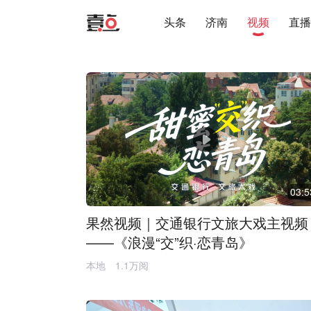
头条
济南
视频
直播
03:5
果然视频｜交通银行文旅大戏主视频
——《浪漫“交”织·恋青岛》
本地
1.1万阅