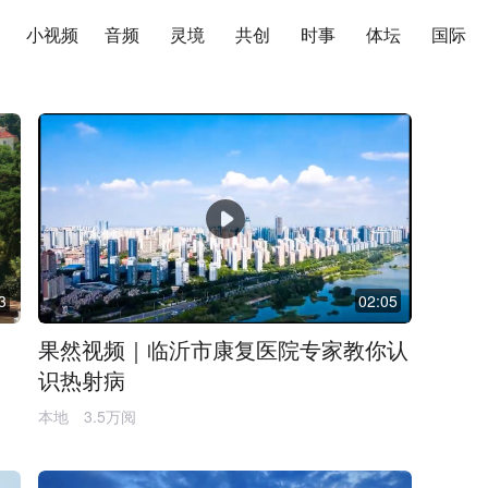
小视频
音频
灵境
共创
时事
体坛
国际
3
02:05
果然视频｜临沂市康复医院专家教你认
识热射病
本地
3.5万阅