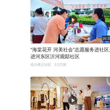
00:3
“海棠花开 河美社会”志愿服务进社区
进河东区沂河观邸社区
临沂奥正社区
3.2万阅