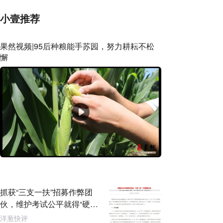
小壹推荐
果然视频|95后种粮能手苏园，努力耕耘不松
懈
抓获“三支一扶”招募作弊团
伙，维护考试公平就得“硬碰
硬”
洋葱快评