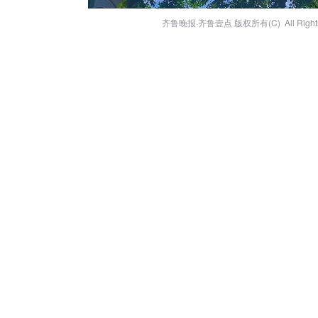
齐鲁晚报·齐鲁壹点 版权所有(C) All Rights 
立秋后，天高云淡，秋风习习，令人
往。
哆啦
11.6万阅