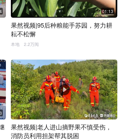
4
01:13
果然视频|95后种粮能手苏园，努力耕
耘不松懈
本地
2.2万阅
3
继
果然视频|老人进山摘野果不慎受伤，
消防员利用担架帮其脱困