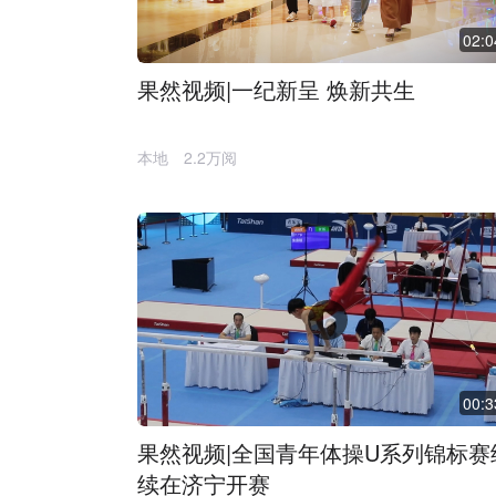
02:0
果然视频|一纪新呈 焕新共生
本地
2.2万阅
00:3
果然视频|全国青年体操U系列锦标赛
续在济宁开赛