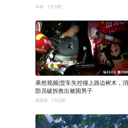
本地
1.5万阅
果然视频|货车失控撞上路边树木，
防员破拆救出被困男子
壹现场
1.6万阅