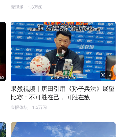
壹现场
1.6万阅
02:14
消
果然视频｜唐田引用《孙子兵法》展望
比赛：不可胜在己，可胜在敌
壹眼体坛
1.5万阅