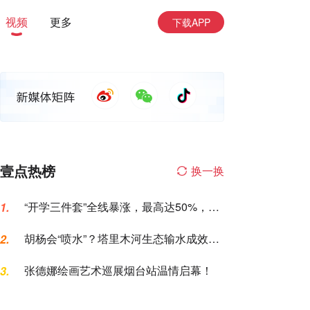
视频
更多
下载APP
壹点热榜
换一换
“开学三件套”全线暴涨，最高达50%，家
1.
长坐不住了
胡杨会“喷水”？塔里木河生态输水成效，
2.
这次眼见为实
张德娜绘画艺术巡展烟台站温情启幕！
3.