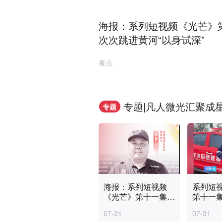
海报：系列短视频《光芒》第
次次跳进黄河“以身试深”
看点
专题|凡人微光汇聚成
专题
海报：系列短视频
系列短
《光芒》第十一集｜
第十一集
那个“手欠”的救援队
欠”的救
07-31
07-31
长，倒在了公益寻人
在了公