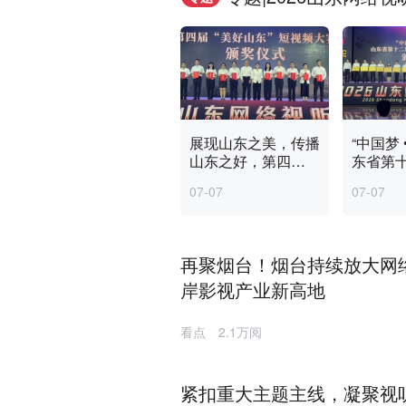
展现山东之美，传播
“中国梦 
山东之好，第四
东省第
届“美好山东”短视频
络视听
07-07
07-07
大赛颁奖仪式举行，
仪式举
齐鲁晚报·齐鲁壹点
·齐鲁壹
获奖
织奖
再聚烟台！烟台持续放大网
岸影视产业新高地
看点
2.1万阅
紧扣重大主题主线，凝聚视