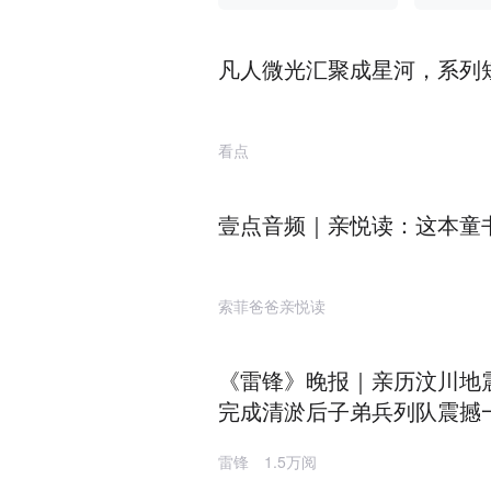
的路上
凡人微光汇聚成星河，系列
看点
壹点音频｜亲悦读：这本童
索菲爸爸亲悦读
《雷锋》晚报｜亲历汶川地
完成清淤后子弟兵列队震撼
雷锋
1.5万阅