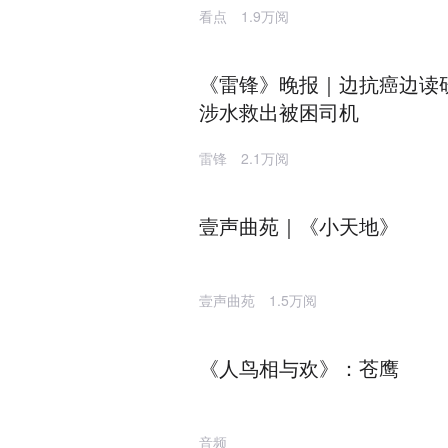
看点
1.9万阅
《雷锋》晚报｜边抗癌边读
涉水救出被困司机
雷锋
2.1万阅
壹声曲苑｜《小天地》
壹声曲苑
1.5万阅
《人鸟相与欢》：苍鹰
音频