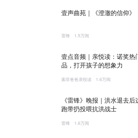
壹声曲苑｜《澄澈的信仰》
雷锋
1.5万阅
壹点音频｜亲悦读：诺奖热
品，打开孩子的想象力
索菲爸爸亲悦读
1.6万阅
《雷锋》晚报｜洪水退去后
跑带扔投喂抗洪战士
雷锋
1.6万阅