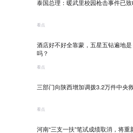
泰国总理：暖武里校园枪击事件已致8
看点
酒店好不好全靠蒙，五星五钻遍地是
吗？
看点
三部门向陕西增加调拨3.2万件中央
看点
河南“三支一扶”笔试成绩取消，将重