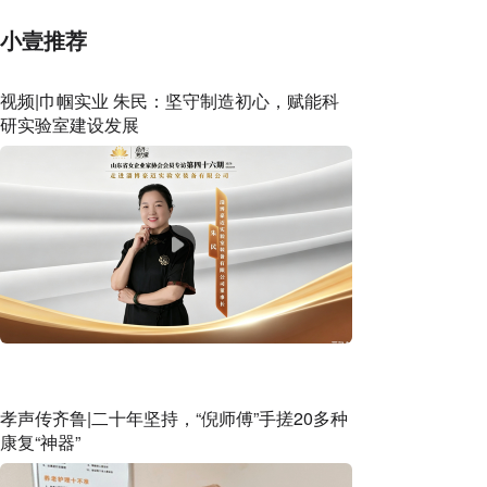
小壹推荐
视频|巾帼实业 朱民：坚守制造初心，赋能科
研实验室建设发展
孝声传齐鲁|二十年坚持，“倪师傅”手搓20多种
康复“神器”