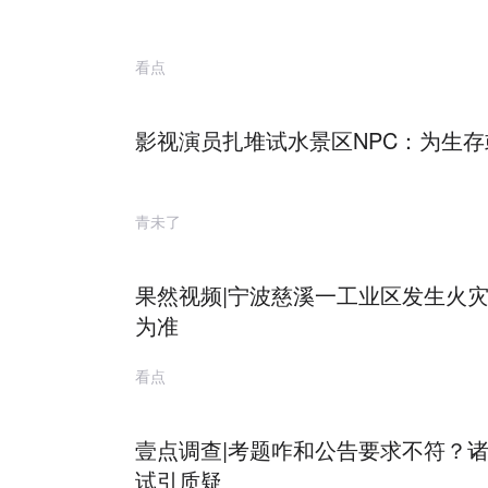
看点
影视演员扎堆试水景区NPC：为生
青未了
果然视频|宁波慈溪一工业区发生火
为准
看点
壹点调查|考题咋和公告要求不符？
试引质疑