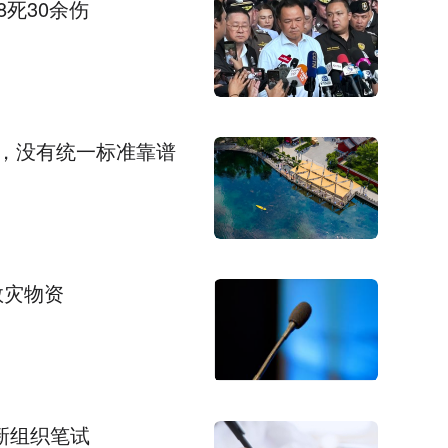
死30余伤
，没有统一标准靠谱
救灾物资
新组织笔试