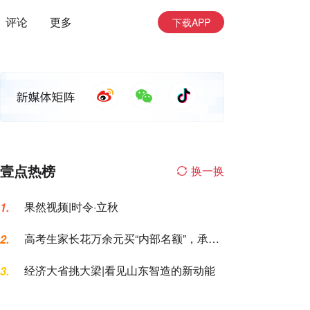
评论
更多
下载APP
壹点热榜
换一换
果然视频|时令·立秋
1.
高考生家长花万余元买“内部名额”，承诺
2.
的公办专科变民办大专
经济大省挑大梁|看见山东智造的新动能
3.