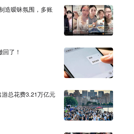
制造暧昧氛围，多账
撤回了！
游总花费3.21万亿元