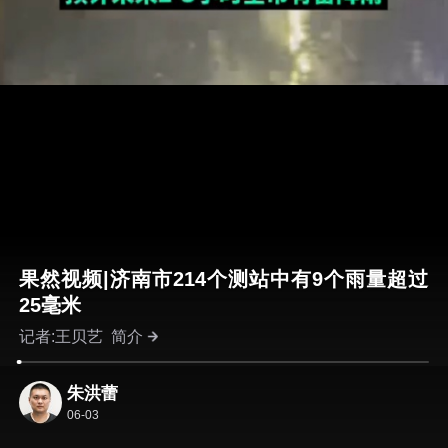
果然视频|济南市214个测站中有9个雨量超过
25毫米
记者:王贝艺
简介
朱洪蕾
06-03