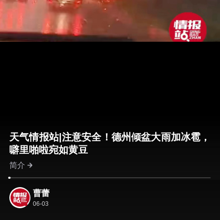
天气情报站|注意安全！德州倾盆大雨加冰雹，
噼里啪啦宛如黄豆
简介
曹蕾
06-03