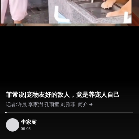
菲常说|宠物友好的敌人，竟是养宠人自己
记者:许晨 李家澍 孔雨童 刘雅菲
简介
李家澍
06-03