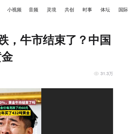
小视频
音频
灵境
共创
时事
体坛
国际
暴跌，牛市结束了？中国
黄金
31.3万