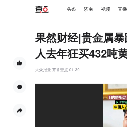
头条
济南
视频
直播
果然财经|贵金属
人去年狂买432吨
大众报业·齐鲁壹点
01-30