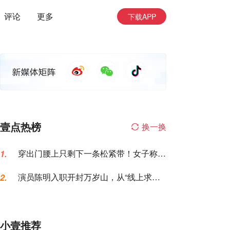
评论
更多
下载APP
壹点热榜
换一换
穿出门腰上只剩下一条松紧带！女子称名
1.
创优品一次性内裤让自己“颜面尽失”
演员陈明入职开封万岁山，从“线上求
2.
职”到“线下到岗”仅用6天，本人发声
小壹推荐