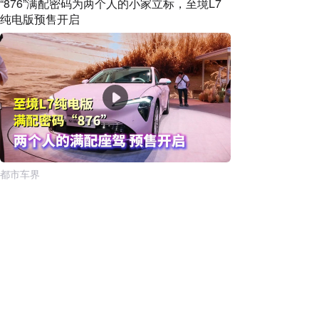
“876”满配密码为两个人的小家立标，至境L7
纯电版预售开启
都市车界