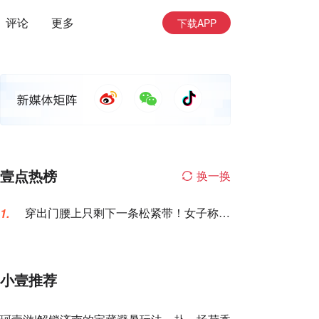
评论
更多
下载APP
壹点热榜
换一换
穿出门腰上只剩下一条松紧带！女子称名
1.
创优品一次性内裤让自己“颜面尽失”
小壹推荐