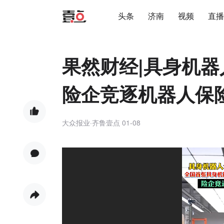
头条
济南
视频
直播
果然财经|具身机
险企竞逐机器人保
大众报业·齐鲁壹点
01-08