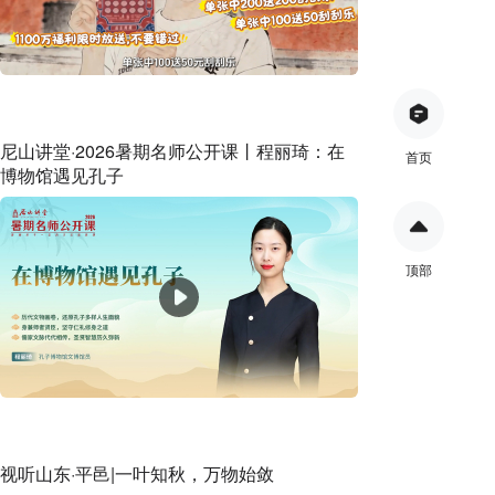
尼山讲堂·2026暑期名师公开课丨程丽琦：在
首页
博物馆遇见孔子
顶部
视听山东·平邑|一叶知秋，万物始敛