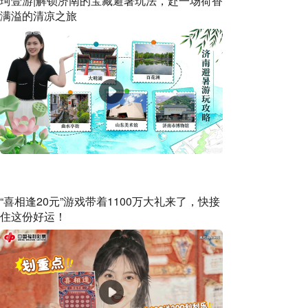
珂壹游|解锁济南的宝藏避暑玩法，赴一场荷香
满溢的清凉之旅
“喜相逢20元”游戏带着1100万大礼来了，快接
住这份好运！