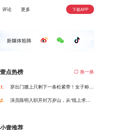
评论
更多
下载APP
壹点热榜
换一换
穿出门腰上只剩下一条松紧带！女子称名
1.
创优品一次性内裤让自己“颜面尽失”
演员陈明入职开封万岁山，从“线上求
2.
职”到“线下到岗”仅用6天，本人发声
小壹推荐