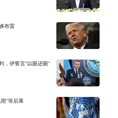
峡布雷
，伊誓言“以眼还眼”
雨”等后果