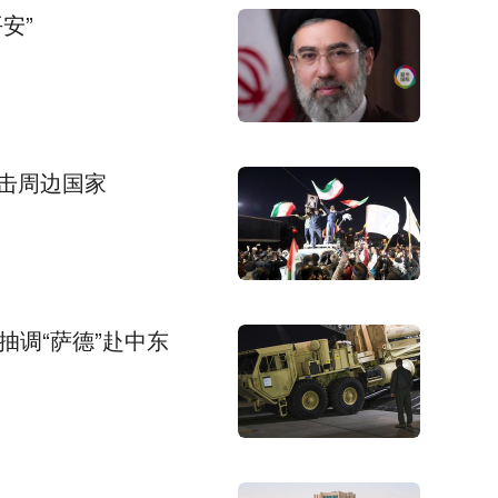
安”
击周边国家
抽调“萨德”赴中东