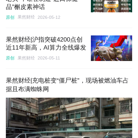
品”槲皮素神话
果然财经
原创
2026-05-12
果然财经|沪指突破4200点创
近11年新高，AI算力全线爆发
果然财经
原创
2026-05-11
果然财经|充电桩变“僵尸桩”，现场被燃油车占
据且布满蜘蛛网