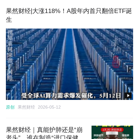
果然财经|大涨118%！A股年内首只翻倍ETF诞
生
果然财经
原创
2026-05-12
果然财经｜真能护肺还是“崩
老头”，谁在制造“进口保健