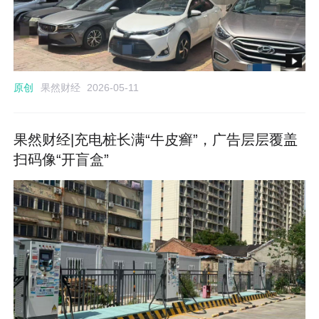
果然财经
原创
2026-05-11
果然财经|充电桩长满“牛皮癣”，广告层层覆盖
扫码像“开盲盒”