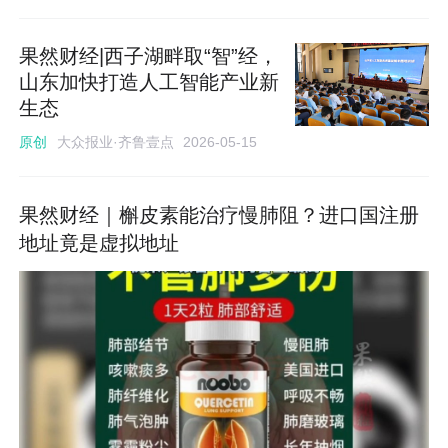
果然财经|西子湖畔取“智”经，
山东加快打造人工智能产业新
生态
大众报业·齐鲁壹点
原创
2026-05-15
果然财经｜槲皮素能治疗慢肺阻？进口国注册
地址竟是虚拟地址