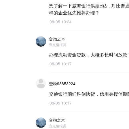
想了解一下威海银行供票e贴，对比普
样的企业优先推荐办理？
08-05 10:24
合抱之木
壹点情报员
办理流动资金贷款，大概多长时间放款
08-05 10:17
壹粉98853224
交通银行咱们科创快贷，信用类授信期
08-05 10:17
合抱之木
壹点情报员