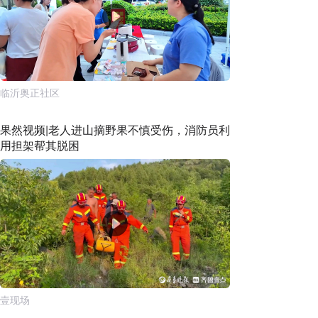
临沂奥正社区
果然视频|老人进山摘野果不慎受伤，消防员利
用担架帮其脱困
壹现场