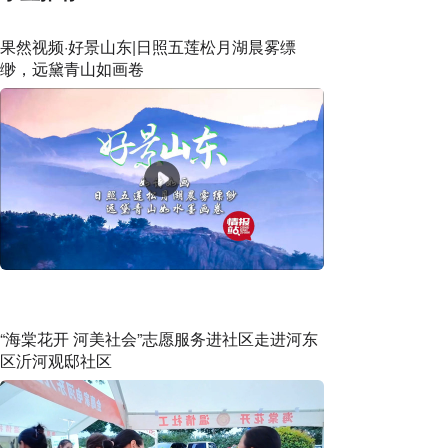
果然视频·好景山东|日照五莲松月湖晨雾缥
缈，远黛青山如画卷
“海棠花开 河美社会”志愿服务进社区走进河东
区沂河观邸社区