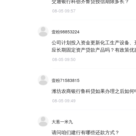
交通银行科创齐鲁贷授信期限多长？
08-05 09:57
壹粉98853224
公司计划投入资金更新化工生产设备、
应长期固定资产贷款产品吗？有政策优
08-05 09:50
壹粉71583815
潍坊农商银行鲁科贷如果办理之后如何
08-05 09:49
大葱一米九
请问咱们建行有哪些还款方式？