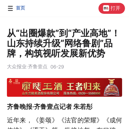
首页
打开
从“出圈爆款”到“产业高地”！
山东持续升级“网络鲁剧”品
牌，构筑视听发展新优势
大众报业·齐鲁壹点
06-29
齐鲁晚报·齐鲁壹点记者 朱若彤
近年来，《姜颂》《法官的荣耀》《成何