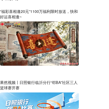
“福彩喜相逢20元”1100万福利限时放送，快和
好运喜相逢~
果然视频丨日照银行临沂分行“邻BA”社区三人
篮球赛开赛