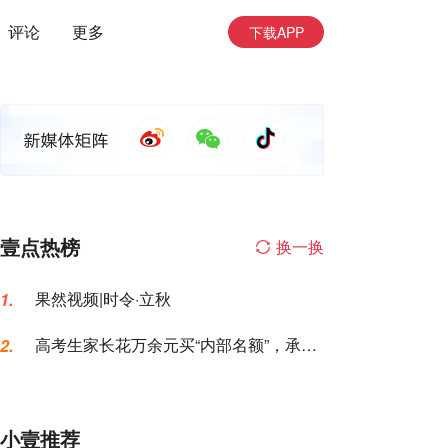
评论
更多
下载APP
壹点热榜
换一换
果然视频|时令·立秋
1.
高考生家长花万余元买“内部名额”，承诺
2.
的公办专科变民办大专
小壹推荐