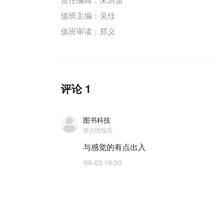
值班主编：
吴佳
值班审读：郑义
评论 1
图书科技
壹点情报员
与感觉的有点出入
06-03 19:50