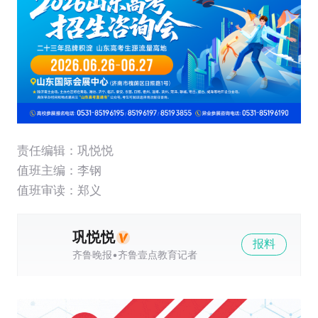
责任编辑：巩悦悦
值班主编：
李钢
值班审读：郑义
巩悦悦
报料
齐鲁晚报•齐鲁壹点教育记者