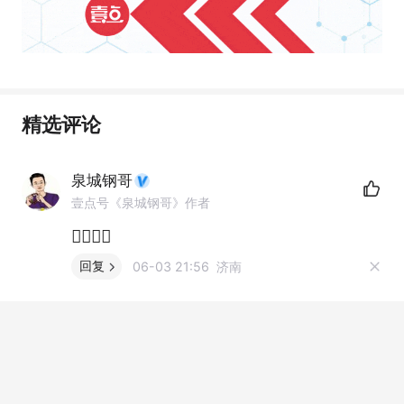
精选评论
泉城钢哥
壹点号《泉城钢哥》作者
👌🏻👌🏻
回复
06-03 21:56 济南