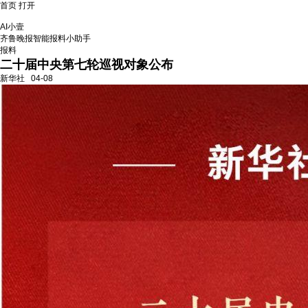
首页
打开
AI小壹
齐鲁晚报智能报料小助手
报料
二十届中央第七轮巡视对象公布
新华社
04-08