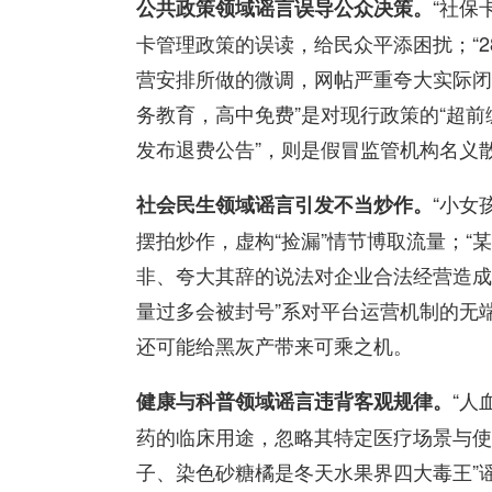
“社保
公共政策领域谣言误导公众决策。
卡管理政策的误读，给民众平添困扰；“2
营安排所做的微调，网帖严重夸大实际闭
务教育，高中免费”是对现行政策的“超前编
发布退费公告”，则是假冒监管机构名义
“小女
社会民生领域谣言引发不当炒作。
摆拍炒作，虚构“捡漏”情节博取流量；“
非、夸大其辞的说法对企业合法经营造成
量过多会被封号”系对平台运营机制的无
还可能给黑灰产带来可乘之机。
“人
健康与科普领域谣言违背客观规律。
药的临床用途，忽略其特定医疗场景与使
子、染色砂糖橘是冬天水果界四大毒王”