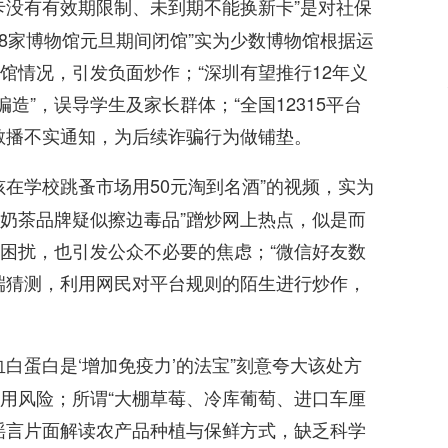
卡没有有效期限制、未到期不能换新卡”是对社保
8家博物馆元旦期间闭馆”实为少数博物馆根据运
馆情况，引发负面炒作；“深圳有望推行12年义
造”，误导学生及家长群体；“全国12315平台
散播不实通知，为后续诈骗行为做铺垫。
孩在学校跳蚤市场用50元淘到名酒”的视频，实为
某奶茶品牌疑似擦边毒品”蹭炒网上热点，似是而
困扰，也引发公众不必要的焦虑；“微信好友数
端猜测，利用网民对平台规则的陌生进行炒作，
血白蛋白是‘增加免疫力’的法宝”刻意夸大该处方
用风险；所谓“大棚草莓、冷库葡萄、进口车厘
谣言片面解读农产品种植与保鲜方式，缺乏科学