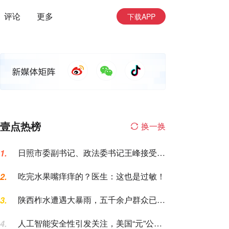
评论
更多
下载APP
壹点热榜
换一换
日照市委副书记、政法委书记王峰接受纪
1.
律审查和监察调查
吃完水果嘴痒痒的？医生：这也是过敏！
2.
陕西柞水遭遇大暴雨，五千余户群众已紧
3.
急转移安置
人工智能安全性引发关注，美国“元”公司
4.