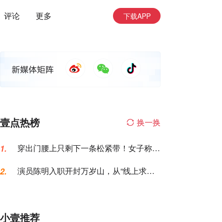
评论
更多
下载APP
壹点热榜
换一换
穿出门腰上只剩下一条松紧带！女子称名
1.
创优品一次性内裤让自己“颜面尽失”
演员陈明入职开封万岁山，从“线上求
2.
职”到“线下到岗”仅用6天，本人发声
小壹推荐