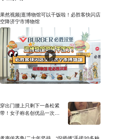
果然视频|逛博物馆可以干饭啦！必胜客快闪店
空降济宁市博物馆
穿出门腰上只剩下一条松紧
带！女子称名创优品一次性
内裤让自己“颜面尽失”
孝声传齐鲁|二十年坚持，“倪师傅”手搓20多种