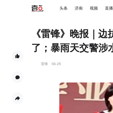
头条
济南
视频
直播
《雷锋》晚报｜边
了；暴雨天交警涉
雷锋
06-25