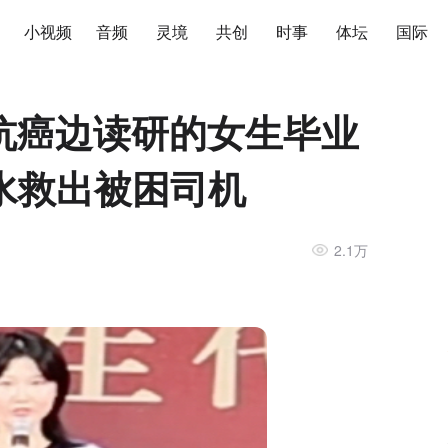
小视频
音频
灵境
共创
时事
体坛
国际
抗癌边读研的女生毕业
水救出被困司机
2.1万