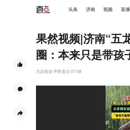
头条
济南
视频
直播
果然视频|济南“五
圈：本来只是带孩
大众报业·齐鲁壹点
07-08