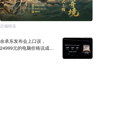
总编精选
余承东发布会上口误，
24999元的电脑价格说成
2499元，网友：抽两台原谅
你