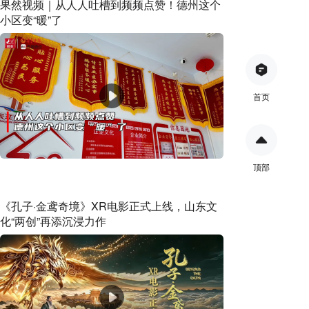
果然视频｜从人人吐槽到频频点赞！德州这个
小区变“暖”了
首页
顶部
《孔子·金鸢奇境》XR电影正式上线，山东文
化“两创”再添沉浸力作