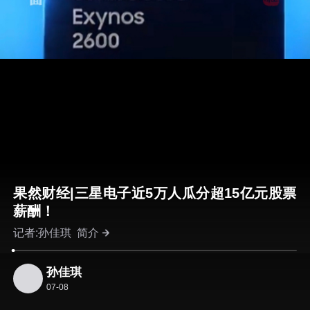
果然财经|三星电子近5万人瓜分超15亿元股票
薪酬！
记者:孙佳琪
简介
孙佳琪
07-08