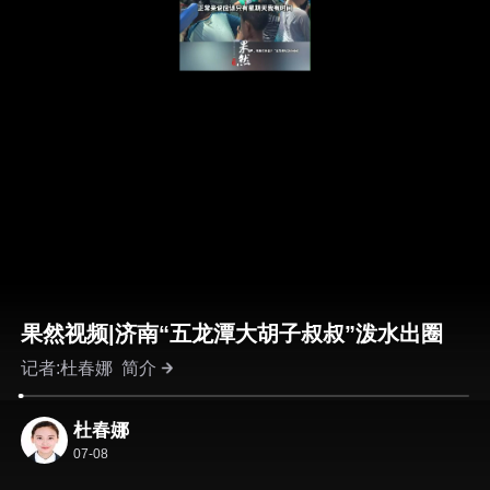
果然视频|济南“五龙潭大胡子叔叔”泼水出圈
记者:杜春娜
简介
杜春娜
07-08