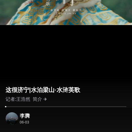
这很济宁|水泊梁山·水浒英歌
记者:王浩然
简介
李腾
06-03