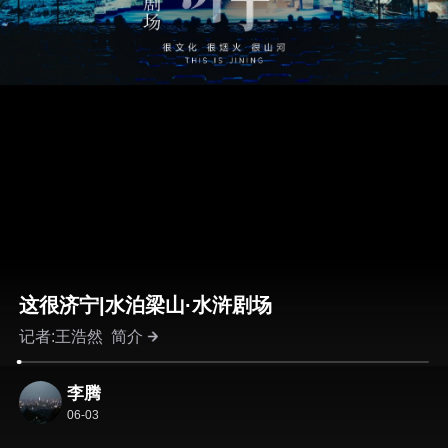
这很济宁|水泊梁山·水浒剧场
记者:王浩然
简介
李腾
06-03