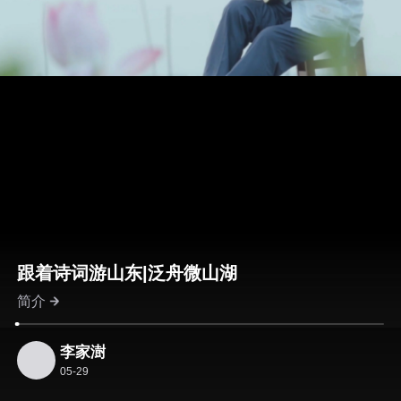
跟着诗词游山东|泛舟微山湖
简介
李家澍
05-29