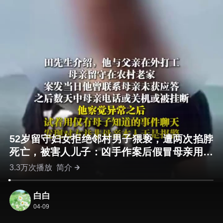
52岁留守妇女拒绝邻村男子猥亵，遭两次掐脖
死亡，被害人儿子：凶手作案后假冒母亲用其
手机申请网贷
3.3万次播放
简介
白白
04-09