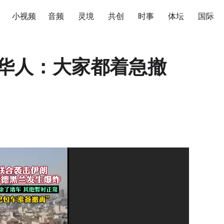
小视频
音频
灵境
共创
时事
体坛
国际
伊华人：大家都着急撤