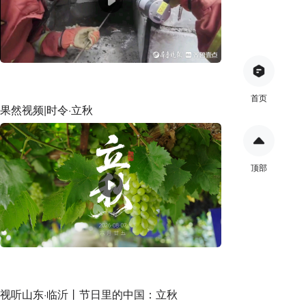
首页
果然视频|时令·立秋
顶部
视听山东·临沂丨节日里的中国：立秋