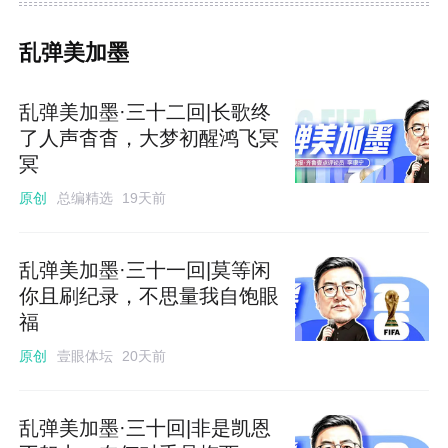
乱弹美加墨
乱弹美加墨·三十二回|长歌终
了人声杳杳，大梦初醒鸿飞冥
冥
总编精选
原创
19天前
乱弹美加墨·三十一回|莫等闲
你且刷纪录，不思量我自饱眼
福
壹眼体坛
原创
20天前
乱弹美加墨·三十回|非是凯恩