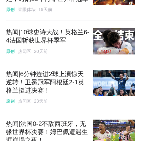
壹眼体坛
原创
19天前
热闻|10球史诗大战！英格兰6-
4法国斩获世界杯季军
热闻区
原创
20天前
热闻|6分钟连进2球上演惊天
逆转！卫冕冠军阿根廷2-1英
格兰挺进决赛！
热闻区
原创
23天前
热闻|法国0-2不敌西班牙，无
缘世界杯决赛！姆巴佩遭遇生
涯崩塌之夜！