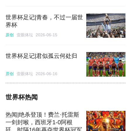
世界杯足记|青春，不过一届世
界杯
壹眼体坛
原创
2026-06-15
世界杯足记|君似孤云何处归
壹眼体坛
原创
2026-06-16
世界杯热闻
热闻|绝杀登顶！费兰·托雷斯
一剑封喉，西班牙1-0阿根
廷，时隔16年再夺世界杯冠军