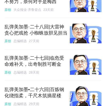
不努力，奈何对手是梅西
大众报业·齐鲁壹点
原创
23天前
乱弹美加墨·二十八回|大雷神
贪心把戏抢 小蜘蛛放胆见担当
总编精选
原创
27天前
乱弹美加墨·二十七回|临危受
命难补天，出奇制胜可断金
总编精选
原创
28天前
乱弹美加墨•二十六回|百炼钢
化绕指柔，千尺木筑摘星楼
总编精选
原创
29天前