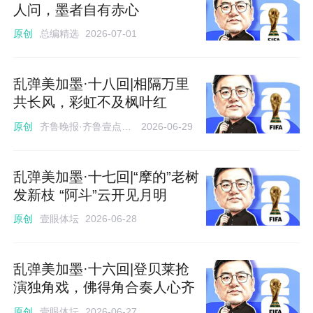
人问，墨者自有赤心
总编精选
原创
2026-07-01
乱弹美加墨·十八回|相隔万里
共长风，彩虹不及枫叶红
齐鲁晚报·齐鲁壹点评论员 李康宁
原创
2026-06-29
乱弹美加墨·十七回|“摩的”老树
发新枝 “阿斗”云开见月明
壹眼体坛
原创
2026-06-28
乱弹美加墨·十六回|登贝莱抢
演独角戏，佛得角合奏人心齐
壹眼体坛
原创
2026-06-27