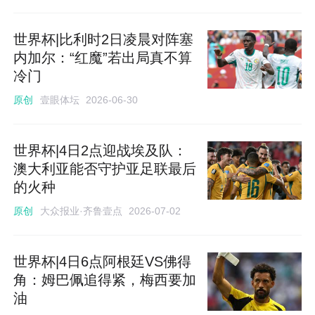
世界杯|比利时2日凌晨对阵塞
内加尔：“红魔”若出局真不算
冷门
壹眼体坛
原创
2026-06-30
世界杯|4日2点迎战埃及队：
澳大利亚能否守护亚足联最后
的火种
大众报业·齐鲁壹点
原创
2026-07-02
世界杯|4日6点阿根廷VS佛得
角：姆巴佩追得紧，梅西要加
油