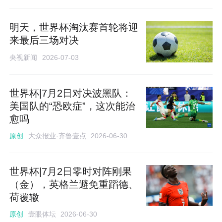
明天，世界杯淘汰赛首轮将迎
来最后三场对决
央视新闻
2026-07-03
世界杯|7月2日对决波黑队：
美国队的“恐欧症”，这次能治
愈吗
大众报业·齐鲁壹点
原创
2026-06-30
世界杯|7月2日零时对阵刚果
（金），英格兰避免重蹈德、
荷覆辙
壹眼体坛
原创
2026-06-30