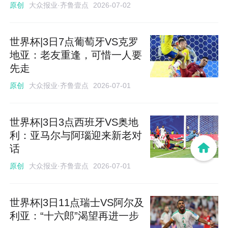
大众报业·齐鲁壹点
原创
2026-07-02
世界杯|3日7点葡萄牙VS克罗
地亚：老友重逢，可惜一人要
先走
大众报业·齐鲁壹点
原创
2026-07-01
世界杯|3日3点西班牙VS奥地
利：亚马尔与阿瑙迎来新老对
话
大众报业·齐鲁壹点
原创
2026-07-01
世界杯|3日11点瑞士VS阿尔及
利亚：“十六郎”渴望再进一步