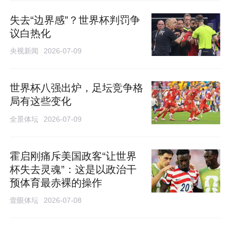
失去“边界感”？世界杯判罚争
议白热化
央视新闻
2026-07-09
世界杯八强出炉，足坛竞争格
局有这些变化
全景体坛
2026-07-09
霍启刚痛斥美国政客“让世界
杯失去灵魂”：这是以政治干
预体育最赤裸的操作
壹眼体坛
2026-07-08