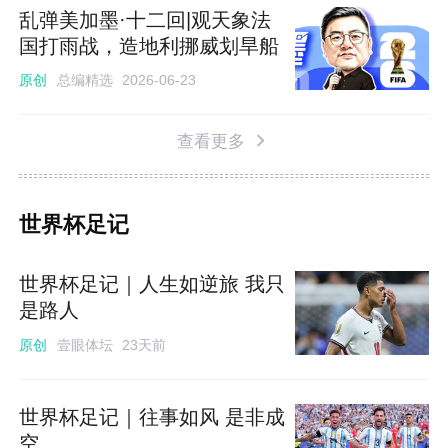
乱弹美加墨·十二回|观天象法
国打雨战，造地利挪威划旱船
总编精选
原创
2026-06-23
查看更多
世界杯足记
世界杯足记｜人生如逆旅 我只
是路人
壹眼体坛
原创
23天前
世界杯足记｜往事如风 是非成
空