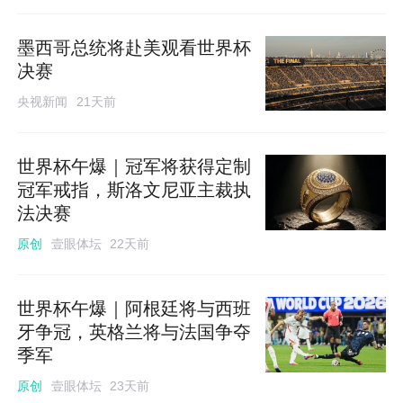
墨西哥总统将赴美观看世界杯
决赛
央视新闻
21天前
世界杯午爆｜冠军将获得定制
冠军戒指，斯洛文尼亚主裁执
法决赛
壹眼体坛
原创
22天前
世界杯午爆｜阿根廷将与西班
牙争冠，英格兰将与法国争夺
季军
壹眼体坛
原创
23天前