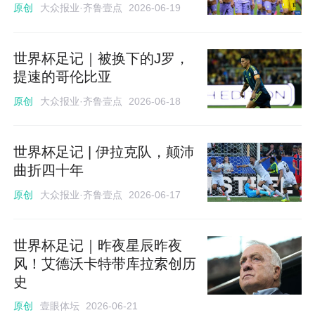
大众报业·齐鲁壹点
原创
2026-06-19
世界杯足记｜被换下的J罗，
提速的哥伦比亚
大众报业·齐鲁壹点
原创
2026-06-18
世界杯足记 | 伊拉克队，颠沛
曲折四十年
大众报业·齐鲁壹点
原创
2026-06-17
世界杯足记｜昨夜星辰昨夜
风！艾德沃卡特带库拉索创历
史
壹眼体坛
原创
2026-06-21