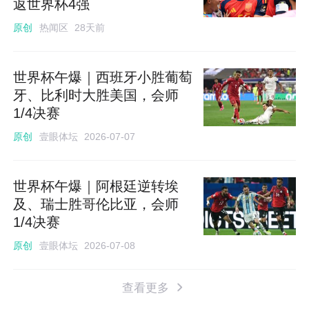
返世界杯4强
热闻区
原创
28天前
世界杯午爆｜西班牙小胜葡萄
牙、比利时大胜美国，会师
1/4决赛
壹眼体坛
原创
2026-07-07
世界杯午爆｜阿根廷逆转埃
及、瑞士胜哥伦比亚，会师
1/4决赛
壹眼体坛
原创
2026-07-08
查看更多