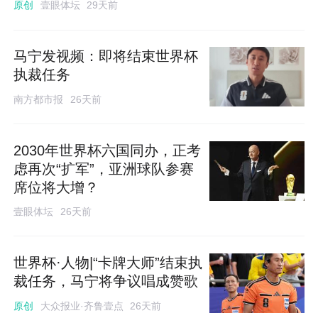
壹眼体坛
原创
29天前
马宁发视频：即将结束世界杯
执裁任务
南方都市报
26天前
2030年世界杯六国同办，正考
虑再次“扩军”，亚洲球队参赛
席位将大增？
壹眼体坛
26天前
世界杯·人物|“卡牌大师”结束执
裁任务，马宁将争议唱成赞歌
大众报业·齐鲁壹点
原创
26天前