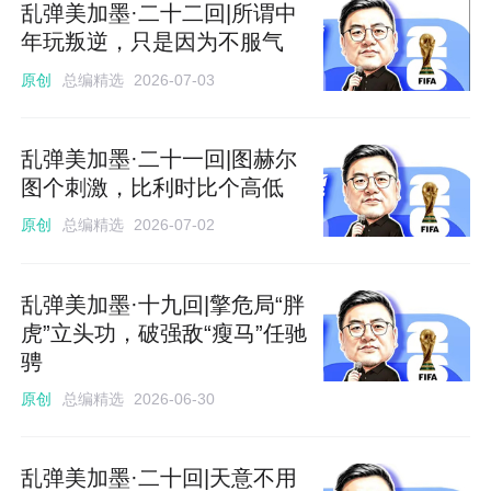
乱弹美加墨·二十二回|所谓中
年玩叛逆，只是因为不服气
总编精选
原创
2026-07-03
乱弹美加墨·二十一回|图赫尔
图个刺激，比利时比个高低
总编精选
原创
2026-07-02
乱弹美加墨·十九回|擎危局“胖
虎”立头功，破强敌“瘦马”任驰
骋
总编精选
原创
2026-06-30
乱弹美加墨·二十回|天意不用