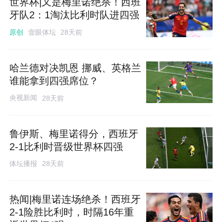
世界杯|又是梅里诺绝杀！西班
牙队2：1淘汰比利时队进四强
壹眼体坛
原创
28天前
哈兰德对决凯恩 挪威、英格兰
谁能拿到四强席位？
央视新闻
28天前
鲁伊斯、梅里诺得分，西班牙
2-1比利时晋级世界杯四强
体坛播报
28天前
热闻|梅里诺连场绝杀！西班牙
2-1险胜比利时，时隔16年重