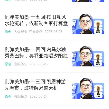
乱弹美加墨·十五回|按旧规风
水轮流转，依新制各家打算盘
大众报业·齐鲁壹点
原创
2026-06-26
乱弹美加墨·十四回|内马尔独
秀桑巴舞，奥乔亚领唱夕阳红
壹眼体坛
原创
2026-06-25
乱弹美加墨·十三回|凯恩神游
见海市，波特解局道天机
总编精选
原创
2026-06-24