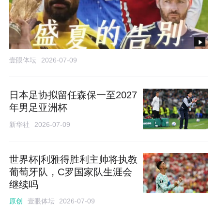
壹眼体坛
2026-07-09
日本足协拟留任森保一至2027
年男足亚洲杯
新华社
2026-07-09
世界杯|利雅得胜利主帅将执教
葡萄牙队，C罗国家队生涯会
继续吗
壹眼体坛
原创
2026-07-09