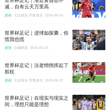
世界杯足记｜渐近黄昏志不
减，自有云天万里高
大众报业·齐鲁壹点
原创
2026-06-24
世界杯足记｜进球如探囊，你
慌我也慌
总编精选
原创
2026-06-23
世界杯足记｜法老悄悄挥起了
权杖
大众报业·齐鲁壹点
原创
2026-06-22
世界杯足记｜在现实与现实之
间，理想只能是理想