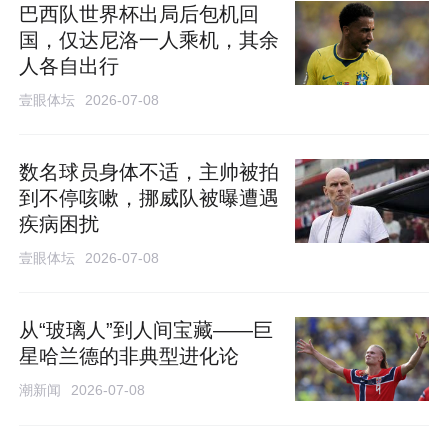
巴西队世界杯出局后包机回
国，仅达尼洛一人乘机，其余
人各自出行
壹眼体坛
2026-07-08
数名球员身体不适，主帅被拍
到不停咳嗽，挪威队被曝遭遇
疾病困扰
壹眼体坛
2026-07-08
从“玻璃人”到人间宝藏——巨
星哈兰德的非典型进化论
潮新闻
2026-07-08