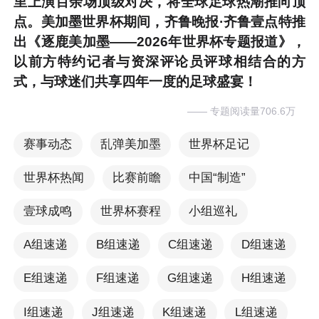
里上演百余场顶级对决，将全球足球热潮推向顶
点。美加墨世界杯期间，齐鲁晚报·齐鲁壹点特推
出《逐鹿美加墨——2026年世界杯专题报道》，
以前方特约记者与资深评论员评球相结合的方
式，与球迷们共享四年一度的足球盛宴！
—— 专题阅读量706.6万
赛事动态
乱弹美加墨
世界杯足记
世界杯热闻
比赛前瞻
中国“制造”
壹球成鸣
世界杯赛程
小组巡礼
A组速递
B组速递
C组速递
D组速递
E组速递
F组速递
G组速递
H组速递
I组速递
J组速递
K组速递
L组速递