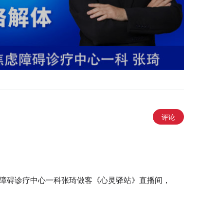
评论
虑障碍诊疗中心一科张琦做客《心灵驿站》直播间，
。