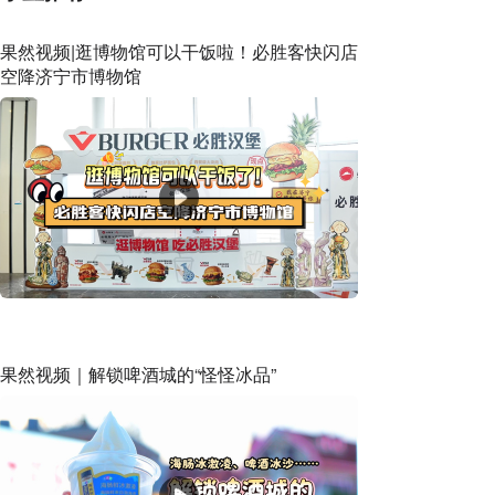
果然视频|逛博物馆可以干饭啦！必胜客快闪店
空降济宁市博物馆
果然视频｜解锁啤酒城的“怪怪冰品”