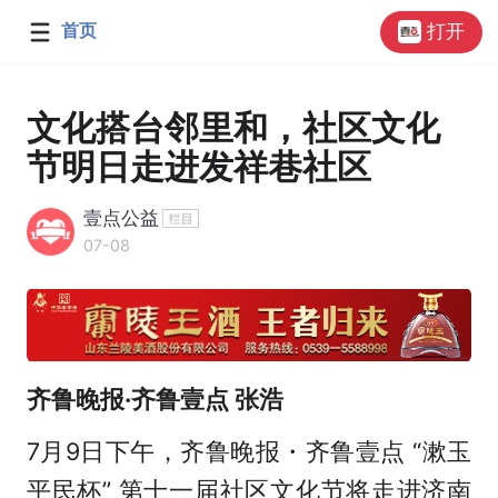
首页
打开
文化搭台邻里和，社区文化
节明日走进发祥巷社区
壹点公益
07-08
齐鲁晚报·齐鲁壹点 张浩
7月9日下午，齐鲁晚报・齐鲁壹点 “漱玉
平民杯” 第十一届社区文化节将走进济南