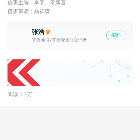
值班主编：
李明
、
常新喜
值班审读：高祥森
张浩
报料
齐鲁晚报•齐鲁壹点时政记者
阅读 1.3万