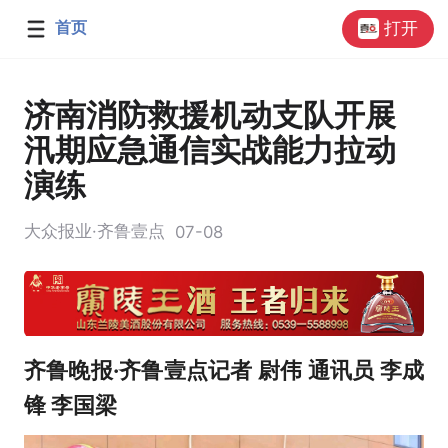
首页
打开
济南消防救援机动支队开展
汛期应急通信实战能力拉动
演练
大众报业·齐鲁壹点
07-08
齐鲁晚报·齐鲁壹点记者 尉伟 通讯员 李成
锋 李国梁