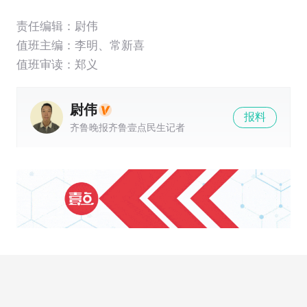
责任编辑：尉伟
值班主编：
李明
、
常新喜
值班审读：郑义
尉伟
报料
齐鲁晚报齐鲁壹点民生记者