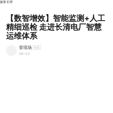
首页
打开
【数智增效】智能监测+人工
精细巡检 走进长清电厂智慧
运维体系
壹现场
06-03
齐
鲁
晚
报
·