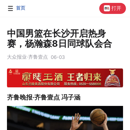
首页
打开
中国男篮在长沙开启热身
赛，杨瀚森8日同球队会合
大众报业·齐鲁壹点
06-03
齐鲁晚报·齐鲁壹点 冯子涵