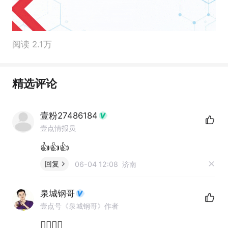
阅读 2.1万
精选评论
壹粉27486184
壹点情报员
👍👍👍
回复
06-04 12:08 济南
泉城钢哥
壹点号《泉城钢哥》作者
👌🏻👌🏻