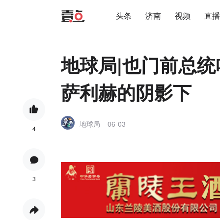
头条
济南
视频
直播
地球局|也门前总
萨利赫的阴影下
地球局
06-03
4
3