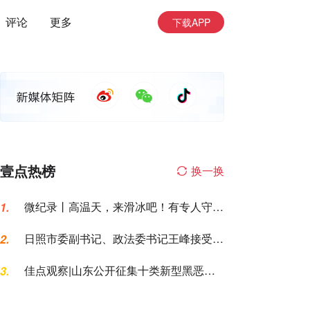
评论
更多
下载APP
壹点热榜
换一换
微纪录丨高温天，来滑冰吧！有专人守护
1.
让你勇敢滑行
日照市委副书记、政法委书记王峰接受纪
2.
律审查和监察调查
佳点观察|山东公开征集十类新型黑恶犯
3.
罪线索，黑恶犯罪换了“马甲”也要打