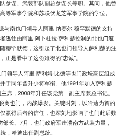
队参谋、武装部队副总参谋长等职。其间，他曾
高等军事学院和苏联伏龙芝军事学院的学位。
对派与南也门领导人阿里·纳赛尔·穆罕默德的支持
者逃往由阿里·阿卜杜拉·萨利赫控制的北也门避
随穆罕默德，这引起了北也门领导人萨利赫的注
，正是看中了这份难得的“忠诚”。
也门领导人阿里·萨利姆·比德等也门政坛高层组成
并于同年晋升少将军衔。他1991年加入萨利赫
副主席，2008年升任该党第一副主席兼总书记。
地区脱离也门，内战爆发。关键时刻，以哈迪为首的
仅赢得后者的信任，也深刻地影响了也门此后数
防部长。7月，也门政府军击溃南方武装力量，
总统，哈迪出任副总统。