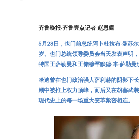
齐鲁晚报·齐鲁壹点记者 赵恩霆
5月28日，也门前总统阿卜杜拉布·曼苏
岁。也门总统领导委员会当天发表声明，
特国王萨勒曼和王储穆罕默德·本·萨勒
哈迪曾在也门政治强人萨利赫的阴影下长
潮中被推上权力顶峰，而后又在胡塞武装
现代史上的每一场重大变革紧密相连。