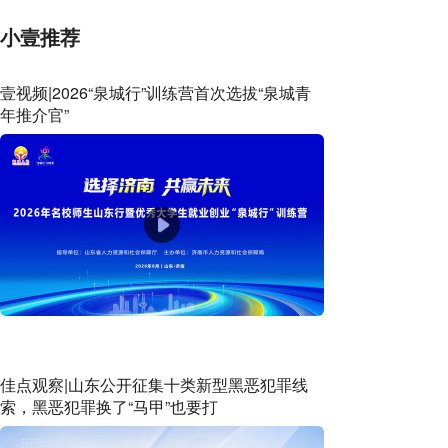
小壹推荐
壹视频|2026“泉城行”训练营首次选拔“泉城青
年推介官”
佳点观察|山东公开征集十类新型黑恶犯罪线
索，黑恶犯罪换了“马甲”也要打