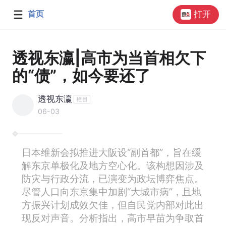
首页
打开
透视东瀛|高市为当首相欠下
的“债”，如今要还了
透视东瀛
06-03
日本维新会拟推进大阪设“副首都”，旨在缓
解东京单极化及地方空心化。该构想因涉及
防灾与行政分流，已演变为政坛博弈焦点。
尽管人口向东京集中加剧“大城市病”，且地
方振兴计划成效欠佳，但自民党内部对此出
现反对声音。分析指出，高市早苗为争取首