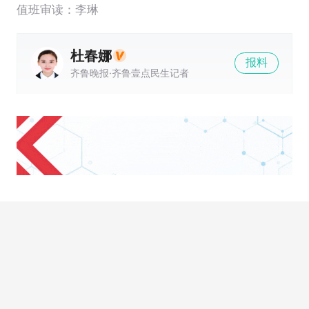
值班审读：李琳
杜春娜
报料
齐鲁晚报·齐鲁壹点民生记者