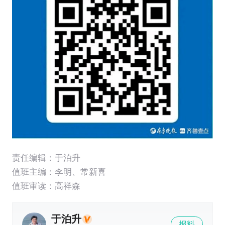
责任编辑：于泊升
值班主编：
李明
、
常新喜
值班审读：高祥森
于泊升
报料