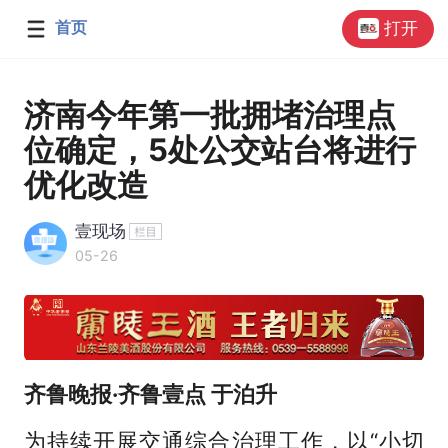
首页
打开
济南今年第一批拥堵治理点
位确定，5处公交站台将进行
优化改造
壹现场
05-26
齐鲁晚报·齐鲁壹点 于泊升
为持续开展交通综合治理工作，以“小切