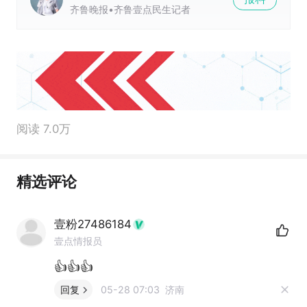
齐鲁晚报•齐鲁壹点民生记者
阅读 7.0万
精选评论
壹粉27486184
壹点情报员
👍👍👍
回复
05-28 07:03 济南