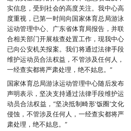
实信息，受到社会的高度关注。我中心高
度重视，已第一时间向国家体育总局游泳
运动管理中心、广东省体育局报告，并联
合相关部门开展核查处置工作，现我中心
已向公安机关报案。我们将通过法律手段
维护运动员合法权益，不管涉及任何人，
一经查实都将严肃处理，绝不姑息。”
国家体育总局游泳运动管理中心随后发布
声明表示，坚决支持通过法律手段维护运
动员合法权益，“坚决抵制畸形‘饭圈’文化
侵蚀，不管涉及任何人，一经查实都将严
肃处理，绝不姑息。”