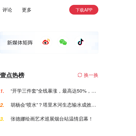
评论
更多
下载APP
壹点热榜
换一换
“开学三件套”全线暴涨，最高达50%，家
1.
长坐不住了
胡杨会“喷水”？塔里木河生态输水成效，
2.
这次眼见为实
张德娜绘画艺术巡展烟台站温情启幕！
3.