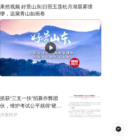
果然视频·好景山东|日照五莲松月湖晨雾缥
缈，远黛青山如画卷
抓获“三支一扶”招募作弊团
伙，维护考试公平就得“硬碰
硬”
洋葱快评