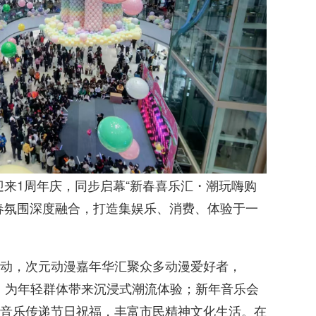
场迎来1周年庆，同步启幕“新春喜乐汇・潮玩嗨购
春氛围深度融合，打造集娱乐、消费、体验于一
动，次元动漫嘉年华汇聚众多动漫爱好者，
纷呈，为年轻群体带来沉浸式潮流体验；新年音乐会
音乐传递节日祝福，丰富市民精神文化生活。在