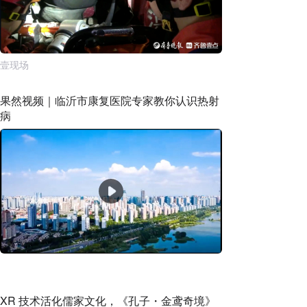
壹现场
果然视频｜临沂市康复医院专家教你认识热射
病
XR 技术活化儒家文化，《孔子・金鸢奇境》