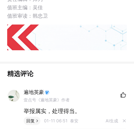
值班主编：
吴佳
值班审读：韩忠卫
精选评论
遍地英豪
壹点号《遍地英豪》作者
举报属实，处理得当。
AI生成
回复
01-11 06:51 泰安