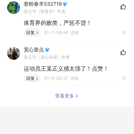
壹粉春羊532719
壹点号《新春羊》作者
体育界的败类，严惩不贷！
回复
01-11 06:44 济南
宽心壹点
壹点号《宽心杂谈》作者
运动员王某正义感太强了！点赞！
回复
01-11 05:37 济南
查看更多