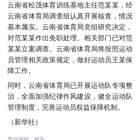
云南省松茂体育训练基地主任范某某，经
云南省体育局调查组认真开展核查，情况
基本属实。云南省体育局党组研究决定，
对范某某作出免职处理。相关部门已对范
某某立案调查。云南省体育局将按照运动
员管理相关政策规定，做好运动员王某保
障工作。
同时，云南省体育局已开展运动队专项整
治，全面加强纪律作风建设，健全运动队
管理制度，完善运动员权益保障机制。
（新华社）
责任编辑：帅为