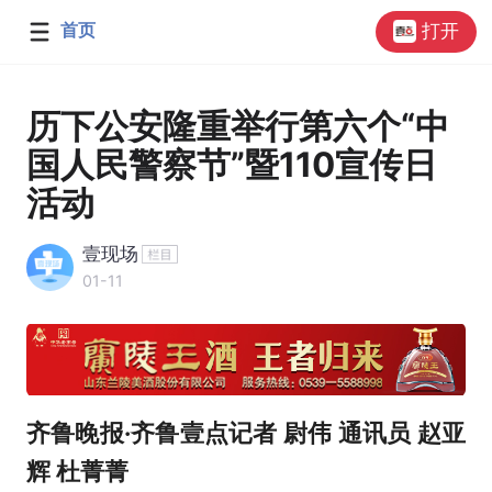
首页
打开
历下公安隆重举行第六个“中
国人民警察节”暨110宣传日
活动
壹现场
01-11
齐鲁晚报·齐鲁壹点记者 尉伟 通讯员 赵亚
辉 杜菁菁