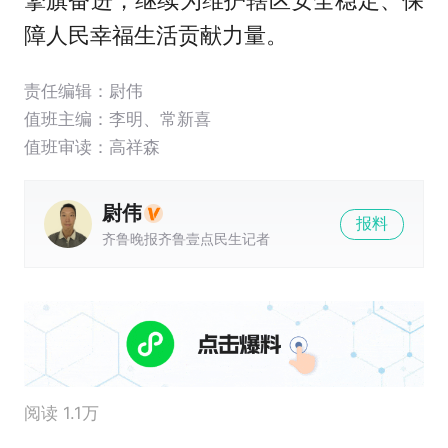
障人民幸福生活贡献力量。
责任编辑：尉伟
值班主编：
李明
、
常新喜
值班审读：高祥森
尉伟
报料
齐鲁晚报齐鲁壹点民生记者
阅读 1.1万