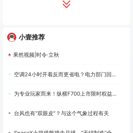
天天握着他的鼠标。
他说那些数字都是都是食物，
挑一些美味能把我喂饱。
小壹推荐
果然视频|时令·立秋
有一只会编程序的猫，
空调24小时开着反而更省电？电力部门回
夜里兴奋总睡不着。
他把攻克难关当成当成游戏，
为专业玩家而来！纵横F700上市限时权益价
应：长时间离家，回家重新开机更划算
在枯燥里面把快乐寻找。
台风也有“双眼皮”？与这个气象过程有关
29.99万元起
喵、喵、喵，
SpaceX火箭残骸撞击月球，“无锡制造”全程